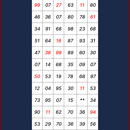
99
07
27
63
11
80
46
36
07
80
78
61
34
91
68
98
23
68
51
64
16
87
93
31
47
38
99
89
60
30
07
14
68
35
09
07
50
53
19
78
68
97
12
04
95
30
11
53
73
95
07
15
**
34
90
11
62
70
36
94
53
29
70
36
39
56