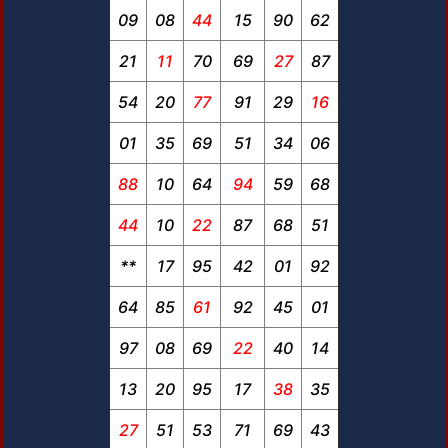
09
08
44
15
90
62
21
11
70
69
27
87
54
20
77
91
29
16
01
35
69
51
34
06
88
10
64
94
59
68
44
10
22
87
68
51
**
17
95
42
01
92
64
85
61
92
45
01
97
08
69
22
40
14
13
20
95
17
38
35
27
51
53
71
69
43