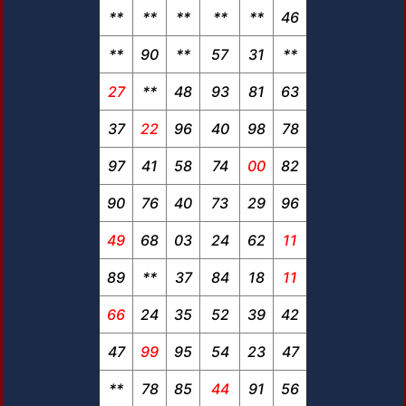
**
**
**
**
**
46
**
90
**
57
31
**
27
**
48
93
81
63
37
22
96
40
98
78
97
41
58
74
00
82
90
76
40
73
29
96
49
68
03
24
62
11
89
**
37
84
18
11
66
24
35
52
39
42
47
99
95
54
23
47
**
78
85
44
91
56