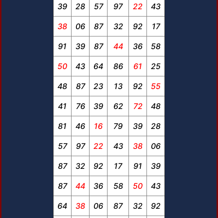
39
28
57
97
22
43
38
06
87
32
92
17
91
39
87
44
36
58
50
43
64
86
61
25
48
87
23
13
92
55
41
76
39
62
72
48
81
46
16
79
39
28
57
97
22
43
38
06
87
32
92
17
91
39
87
44
36
58
50
43
64
38
06
87
32
92