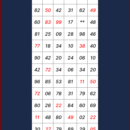
82
50
42
31
62
49
60
83
99
17
**
48
81
25
09
28
98
46
77
18
34
10
38
40
90
42
20
24
06
10
42
72
34
06
34
20
96
85
53
81
11
50
72
06
78
31
79
62
80
26
22
84
60
69
11
48
80
49
02
22
30
27
79
89
29
05