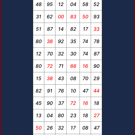
48
95
12
04
58
52
31
62
00
83
50
93
51
87
14
82
17
33
80
38
92
35
74
78
12
70
32
30
74
87
80
72
71
66
16
90
15
38
43
08
70
29
82
91
76
10
47
44
45
90
37
72
16
18
13
04
80
23
18
27
50
26
32
17
08
47