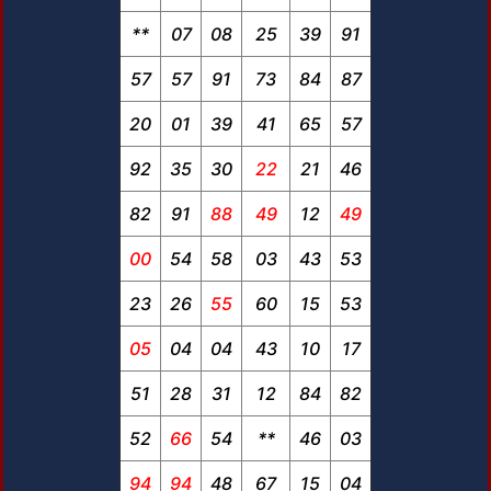
**
07
08
25
39
91
57
57
91
73
84
87
20
01
39
41
65
57
92
35
30
22
21
46
82
91
88
49
12
49
00
54
58
03
43
53
23
26
55
60
15
53
05
04
04
43
10
17
51
28
31
12
84
82
52
66
54
**
46
03
94
94
48
67
15
04