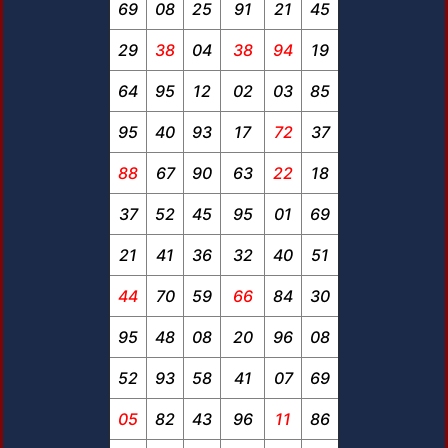
69
08
25
91
21
45
29
38
04
38
94
19
64
95
12
02
03
85
95
40
93
17
72
37
88
67
90
63
22
18
37
52
45
95
01
69
21
41
36
32
40
51
44
70
59
66
84
30
95
48
08
20
96
08
52
93
58
41
07
69
05
82
43
96
11
86