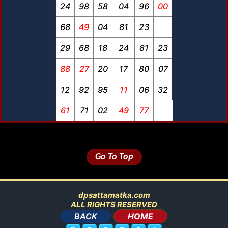
24
98
58
04
96
00
68
49
04
81
23
29
68
18
24
81
23
88
27
20
17
80
07
12
92
95
11
06
32
61
71
02
49
77
Go To Top
dpsattamatka.com
ALL RIGHTS RESERVED
BACK
HOME