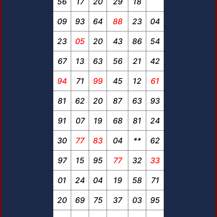
56
17
20
29
18
09
93
64
88
23
04
23
05
20
43
86
54
67
13
63
56
21
42
94
71
99
45
12
61
81
62
20
87
63
93
91
07
19
68
81
24
30
77
83
04
**
62
97
15
95
77
32
33
01
24
04
19
58
71
20
69
75
37
03
95