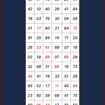
42
10
40
26
41
84
78
53
76
30
09
58
01
77
80
21
84
72
91
20
89
19
71
20
28
33
61
69
07
19
02
19
88
07
66
28
32
68
31
88
19
73
49
41
78
32
51
28
65
52
17
11
45
88
23
40
39
68
41
75