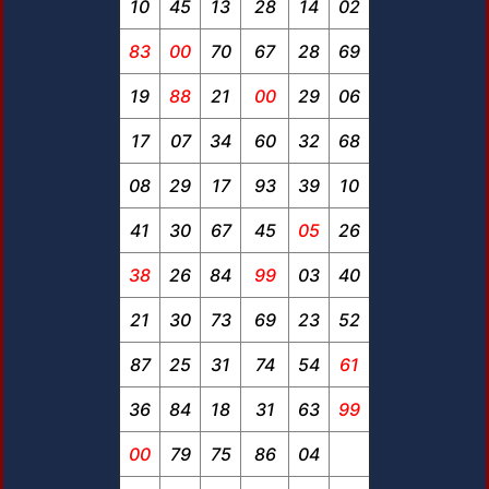
10
45
13
28
14
02
83
00
70
67
28
69
19
88
21
00
29
06
17
07
34
60
32
68
08
29
17
93
39
10
41
30
67
45
05
26
38
26
84
99
03
40
21
30
73
69
23
52
87
25
31
74
54
61
36
84
18
31
63
99
00
79
75
86
04