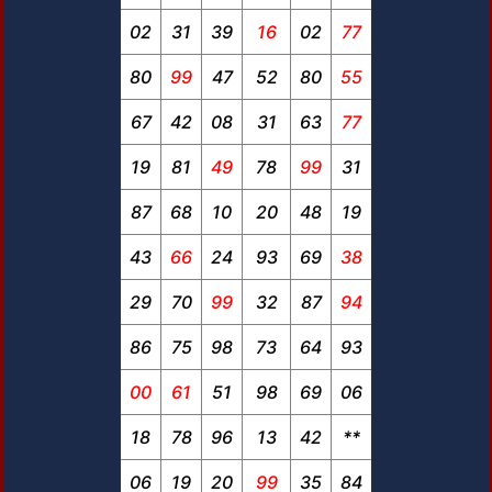
02
31
39
16
02
77
80
99
47
52
80
55
67
42
08
31
63
77
19
81
49
78
99
31
87
68
10
20
48
19
43
66
24
93
69
38
29
70
99
32
87
94
86
75
98
73
64
93
00
61
51
98
69
06
18
78
96
13
42
**
06
19
20
99
35
84